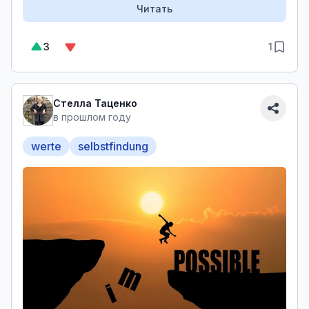
Читать
3
1
Стелла Таценко
в прошлом году
werte
selbstfindung