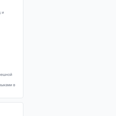
 и
пешной
выками в