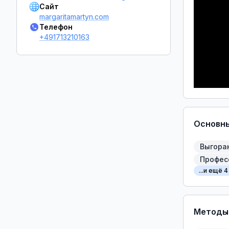
Сайт
margaritamartyn.com
Телефон
+491713210163
Основн
Выгора
Профес
...и ещё 4
Методы