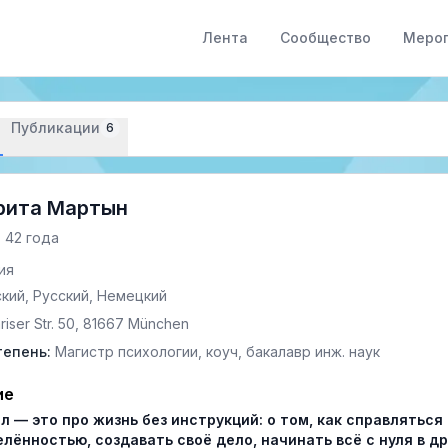
Лента
Сообщество
Меро
Публикации
6
рита Мартын
 42 года
ия
ский
,
Русский
,
Немецкий
riser Str. 50, 81667 München
тепень
:
Магистр психологии, коуч, бакалавр инж. наук
ие
л — это про жизнь без инструкций: о том, как справляться 
лённостью, создавать своё дело, начинать всё с нуля в др