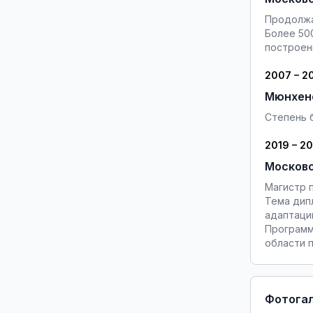
Продолжа
Более 50
построен
2007 – 2
Мюнхенс
Степень 
2019 – 2
Московс
Магистр п
Тема дип
адаптаци
Программ
области п
Фотога