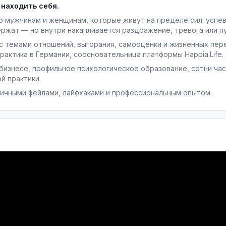
 находить себя. 
ю мужчинам и женщинам, которые живут на пределе сил: успев
ержат — но внутри накапливается раздражение, тревога или п
с темами отношений, выгорания, самооценки и жизненных пере
рактика в Германии, соосновательница платформы Happia.Life.
 бизнесе, профильное психологическое образование, сотни час
й практики.
ичными фейлами, лайфхаками и профессиональным опытом.