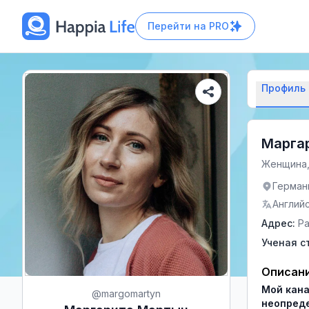
Перейти на
PRO
Профиль
Марга
Женщина,
Герман
Англий
Адрес
:
Pa
Ученая с
Описан
Мой кана
@
margomartyn
неопреде