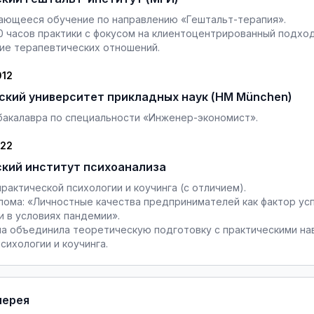
ющееся обучение по направлению «Гештальт-терапия».
0 часов практики с фокусом на клиентоцентрированный подход
ие терапевтических отношений.
012
кий университет прикладных наук (HM München)
бакалавра по специальности «Инженер-экономист».
022
кий институт психоанализа
рактической психологии и коучинга (с отличием).
лома: «Личностные качества предпринимателей как фактор ус
и в условиях пандемии».
а объединила теоретическую подготовку с практическими на
сихологии и коучинга.
лерея