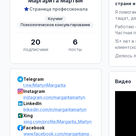
Маргарита Мартын
стране и
Страница профессионала
Я помога
тащат, д
Коучинг
Психологическое консультирование
Работаю 
Частная п
20
6
15+ лет в
клиентско
подписчики
посты
Делюсь л
Telegram
Видео
t.me/MartynMargarita
Instagram
instagram.com/margaritamartyn
LinkedIn
linkedin.com/in/margaritamartyn
Xing
xing.com/profile/Margarita_Martyn
Facebook
www.facebook.com/margaritamartyn.ru