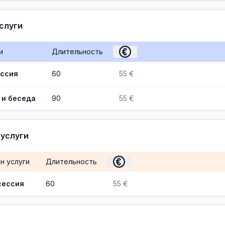
слуги
и
Длительность
ессия
60
55 €
 и беседа
90
55 €
услуги
н услуги
Длительность
сессия
60
55 €