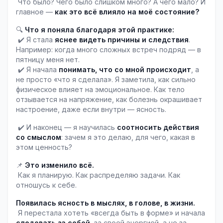
 Что было? Чего было слишком много? А чего мало? И 
главное — 
как это всё влияло на моё состояние?
🔍 
Что я поняла благодаря этой практике:
 ✔️ Я стала 
яснее видеть причины и следствия
. 
Например: когда много сложных встреч подряд — в 
пятницу меня нет. 
 ✔️ Я начала 
понимать, что со мной происходит
, а 
не просто «что я сделала». Я заметила, как сильно 
физическое влияет на эмоциональное. Как тело 
отзывается на напряжение, как болезнь окрашивает 
настроение, даже если внутри — ясность. 
 ✔️ И наконец — я научилась 
соотносить действия 
со смыслом
: зачем я это делаю, для чего, какая в 
этом ценность?
📌 
Это изменило всё.
 Как я планирую. Как распределяю задачи. Как 
отношусь к себе.
Появилась ясность в мыслях, в голове, в жизни.
 Я перестала хотеть «всегда быть в форме» и начала 
следовать за собой
, за своей энергией, а не за 