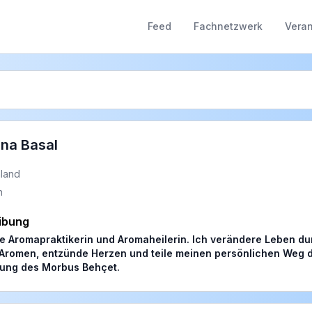
Feed
Fachnetzwerk
Veran
ina Basal
land
h
ibung
ve Aromapraktikerin und Aromaheilerin. Ich verändere Leben dur
 Aromen, entzünde Herzen und teile meinen persönlichen Weg d
ung des Morbus Behçet.