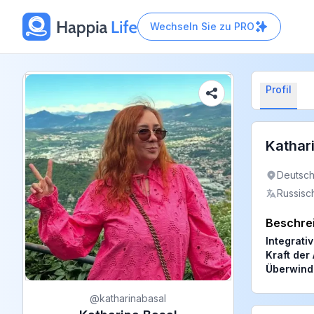
Wechseln Sie zu
PRO
Profil
Kathar
Deutsch
Russisc
Beschre
Integrati
Kraft der
Überwind
@
katharinabasal