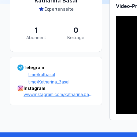
Katharina Basal
Video-Pr
Expertenseite
1
0
Abonnent
Beiträge
Telegram
t.me/katbasal
t.me/Katharina_Basal
Instagram
www.instagram.com/katharina.basal