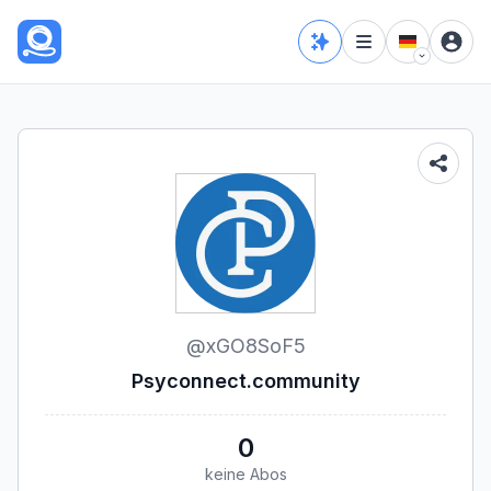
@
xGO8SoF5
Psyconnect.community
0
keine Abos