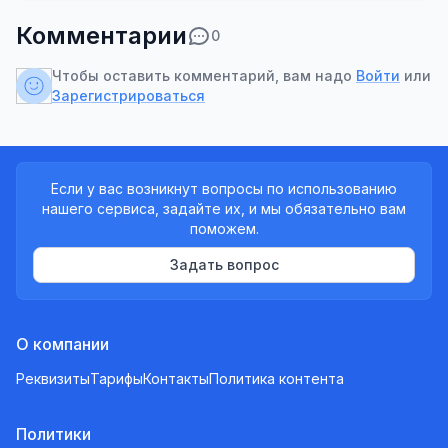
Комментарии
0
Чтобы оставить комментарий, вам надо
Войти
или
Зарегистрироваться
Если у вас возникнут вопросы по использованию
нашего сервиса, задайте их, и мы обязательно вам
поможем.
Задать вопрос
О компании
Реквизиты
Тарифы
Контакты
Политика контента
Политики