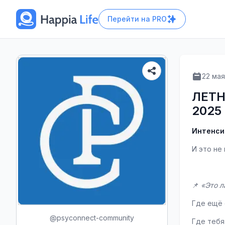
Перейти на
PRO
22 мая
ЛЕТН
2025
Интенсив
И это не
⠀
📌 
«Это л
Где ещё 
@
psyconnect-community
Где тебя