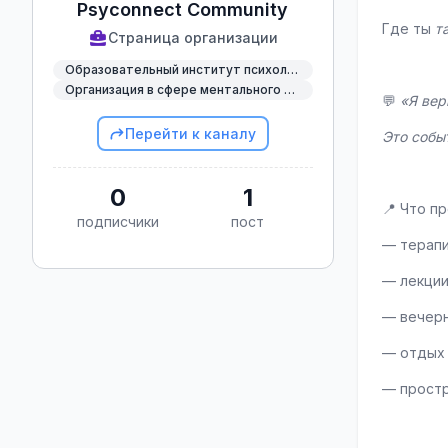
Psyconnect Community
Где ты 
т
Страница организации
⠀
Образовательный институт психологии
Организация в сфере ментального здоровья
💬 
«Я вер
Перейти к каналу
Это собы
⠀
0
1
📍 Что п
подписчики
пост
— терапи
— лекции
— вечерн
— отдых 
— простр
⠀